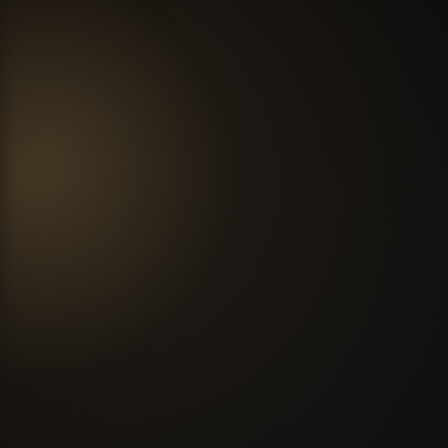
ТЕЛЕФОН
+7 (ххх) ххх-хх-хх
Позвоните для консультации
ПОЧТА
IN
**