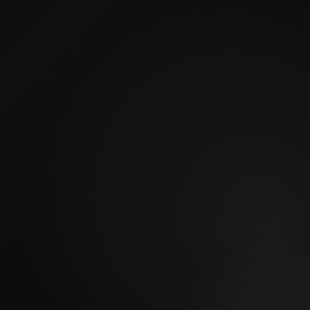
Прозрачные этапы
Замер, проект, расчёт, производство и установка
Детальная проработка
Фасады, столешница, фурнитура, свет и техника
3D-проект
до запуска в производство