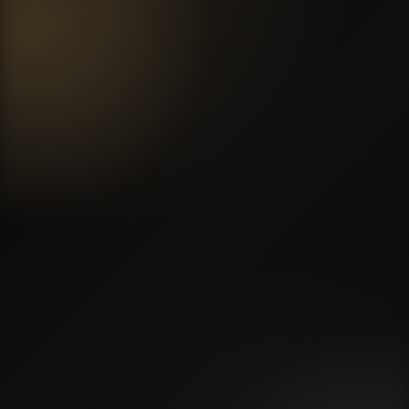
честный подход
★★★★★
средняя оценка клиентов
Михаил Орлов
М
Кухня до потолка
★★★★★
осто сделали кухню,
Заказывали кухню до потолка. Визуальн
ение, технику и
намного дороже, чем мы ожидали. Отд
спокойно и без
понравилось, что заранее показали про