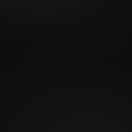
@
***
NI.RU
Для заявок и вопросов
АДРЕС
Ваш город
Адрес салона или производства
ВРЕМЯ РАБОТЫ
8:00–20:00
Ежедневно