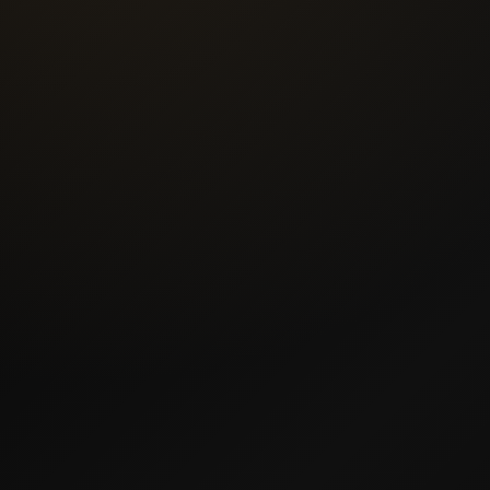
01
Уточняем размеры и пожелания
02
Подбираем материалы и фурнитуру
03
Считаем несколько вариантов кухни
Оставьте заявку