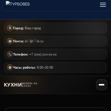
Город:
Ваш город
Почта:
in
**
@
***
ni.ru
Телефон:
+7 (ххх) ххх-хх-хх
Часы работы:
8:00–20:00
КУХНИ
МЕБЕЛЬ НА
ЗАКАЗ
Главная