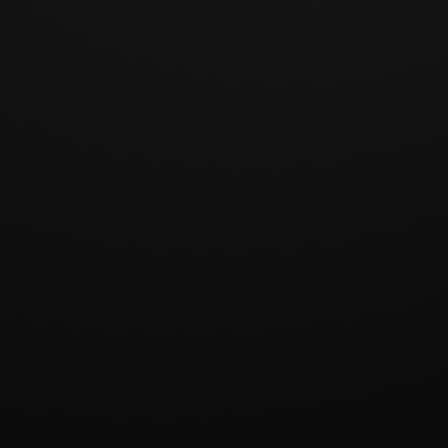
06
Премиальные кухни
по расчёту
Обсудить