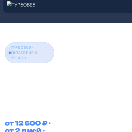
ТУРБОВЕБ ·
ЕВПАТОРИЯ И
РЕГИОН
Создание
сайтов
в
Евпатории
от 12 500 ₽ ·
от 2 дней ·