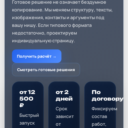
Готовое решение не означает бездумное
копирование. Мы меняем структуру, тексты,
изображения, контакты и аргументы под
вашу нишу. Если типового формата
недостаточно, проектируем
индивидуальную страницу.
Получить расчёт →
Смотреть готовые решения
от 12
от 2
По
500
дней
договору
₽
Срок
Фиксируем
Быстрый
зависит
состав
запуск
от
работ,