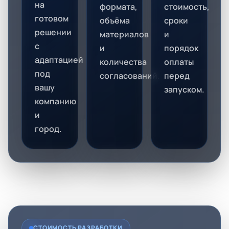
на
формата,
стоимость,
готовом
объёма
сроки
решении
материалов
и
с
и
порядок
адаптацией
количества
оплаты
под
согласований.
перед
вашу
запуском.
компанию
и
город.
СТОИМОСТЬ РАЗРАБОТКИ