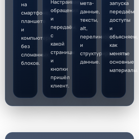
Настраиваем
мета-
запуска
на
обращения
данные,
передаём
смартфоне,
и
тексты,
доступы
планшете
передаём,
alt,
и
и
с
перелинковка
объясняем,
компьютере
какой
и
как
без
страницы
структурированные
менять
сломанных
и
данные.
основные
блоков.
кнопки
материалы.
пришёл
клиент.