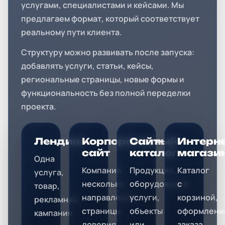
услугами, специалистами и кейсами. Мы
предлагаем формат, который соответствует
реальному пути клиента.
Структуру можно развивать после запуска:
добавлять услуги, статьи, кейсы,
региональные страницы, новые формы и
функциональность без полной переделки
проекта.
Лендинг
Корпоративный
Сайт-
Интерне
сайт
каталог
магази
Одна
Компания,
Продукция,
Каталог
услуга,
несколько
оборудование,
с
товар,
направлений,
услуги,
корзиной,
рекламная
страницы
объекты
оформлени
кампания
доверия,
или
заказа,