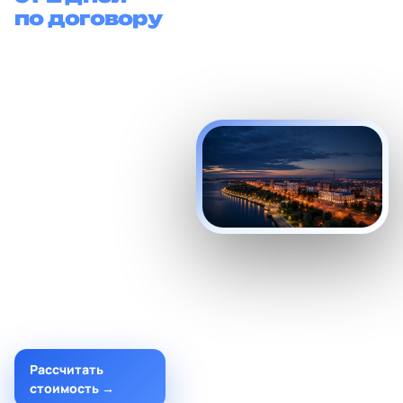
по договору
Создаём сайты для
бизнеса Евпатории:
для санаториев,
гостиниц,
медицинских
центров, туризма,
экскурсий, аренды,
ресторанов и
локальных услуг.
Запуск от 12 500 ₽, от
двух дней, без
предоплаты и по
договору.
Рассчитать
стоимость →