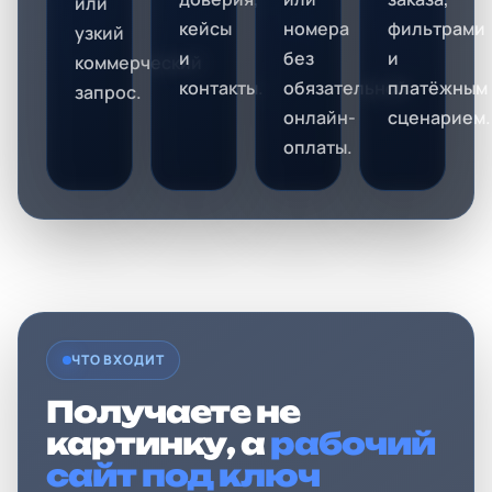
или
кейсы
номера
фильтрами
узкий
и
без
и
коммерческий
контакты.
обязательной
платёжным
запрос.
онлайн-
сценарием.
оплаты.
ЧТО ВХОДИТ
Получаете не
картинку, а
рабочий
сайт под ключ