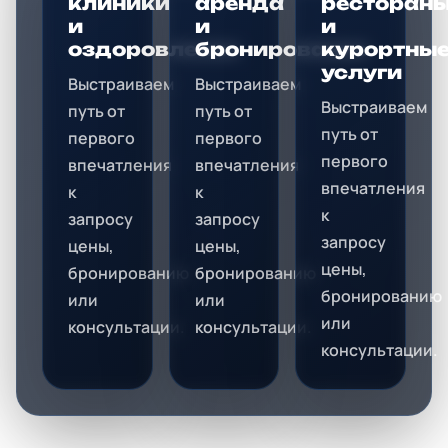
клиники
аренда
ресторан
и
и
и
оздоровление
бронирование
курортны
услуги
Выстраиваем
Выстраиваем
Выстраиваем
путь от
путь от
путь от
первого
первого
первого
впечатления
впечатления
впечатления
к
к
к
запросу
запросу
запросу
цены,
цены,
цены,
бронированию
бронированию
бронированию
или
или
или
консультации.
консультации.
консультации.