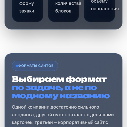
объёму
форму
количества
наполнения.
заявки.
блоков.
ФОРМАТЫ САЙТОВ
Выбираем формат
по задаче, а не по
модному названию
Одной компании достаточно сильного
лендинга, другой нужен каталог с десятками
карточек, третьей — корпоративный сайт с