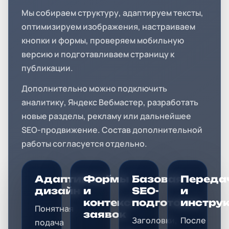
Мы собираем структуру, адаптируем тексты,
оптимизируем изображения, настраиваем
кнопки и формы, проверяем мобильную
версию и подготавливаем страницу к
публикации.
Дополнительно можно подключить
аналитику, Яндекс Вебмастер, разработать
новые разделы, рекламу или дальнейшее
SEO-продвижение. Состав дополнительной
работы согласуется отдельно.
Адаптивный
Формы
Базовая
Переда
дизайн
и
SEO-
и
контекст
подготовка
инстру
Понятная
заявок
Заголовки,
После
подача