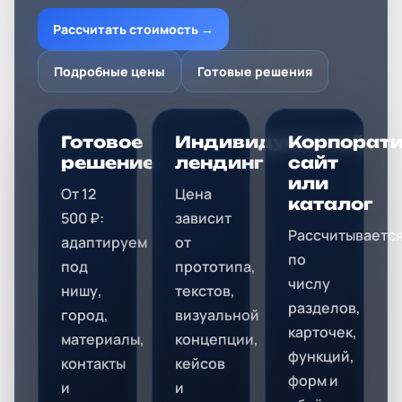
Рассчитать стоимость →
Подробные цены
Готовые решения
Готовое
Индивидуальный
Корпорат
решение
лендинг
сайт
или
От 12
Цена
каталог
500 ₽:
зависит
Рассчитываетс
адаптируем
от
по
под
прототипа,
числу
нишу,
текстов,
разделов,
город,
визуальной
карточек,
материалы,
концепции,
функций,
контакты
кейсов
форм и
и
и