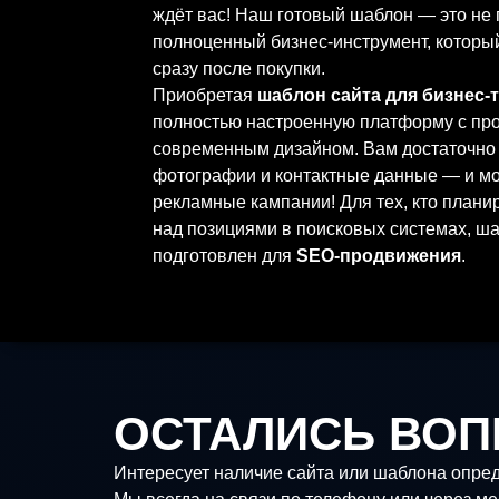
ждёт вас! Наш готовый шаблон — это не п
полноценный бизнес-инструмент, которы
сразу после покупки.
Приобретая
шаблон сайта для бизнес-
полностью настроенную платформу с про
современным дизайном. Вам достаточно 
фотографии и контактные данные — и мо
рекламные кампании! Для тех, кто плани
над позициями в поисковых системах, ш
подготовлен для
SEO-продвижения
.
Каждый наш клиент получает детальную 
редактированию всех элементов сайта. 
специальные технические знания — упр
понятно даже новичкам.
Мы создаём шаблоны с использованием 
программного обеспечения, что обеспечи
ОСТАЛИСЬ ВО
безопасную работу вашего будущего ресу
набор страниц, а тщательно продуманна
Интересует наличие сайта или шаблона опре
базе WordPress, которую мы выбрали за е