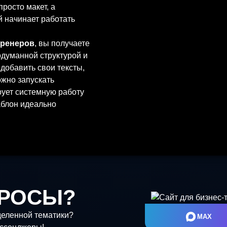
росто макет, а
й начинает работать
тренеров
, вы получаете
думанной структурой и
добавить свои тексты,
жно запускать
рует системную работу
аблон идеально
инструкцию по
Вам не потребуются
авление интуитивно
лицензионного
вает стабильную и
ПРОСЫ?
рса. Это не просто
я бизнес-платформа на
деленной тематики?
MAX
ё мощь, гибкость и