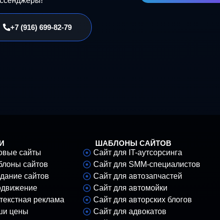
ессенджеры!
.
—
+7 (916) 699-82-79
 для вашего
ункционалом.
Мы не
роили все необходимые
системы онлайн-записи,
 Вам не нужно
гинов — всё готово к
И
ШАБЛОНЫ САЙТОВ
овые сайты
Сайт для IT-аутсорсинга
а шаблонность.
Ваш
лоны сайтов
Сайт для SMM-специалистов
индивидуальной
дание сайтов
Сайт для автозапчастей
создаёт образ успешного
движение
Сайт для автомойки
у потенциальных
текстная реклама
Сайт для авторских блогов
ши цены
Сайт для адвокатов
ация: