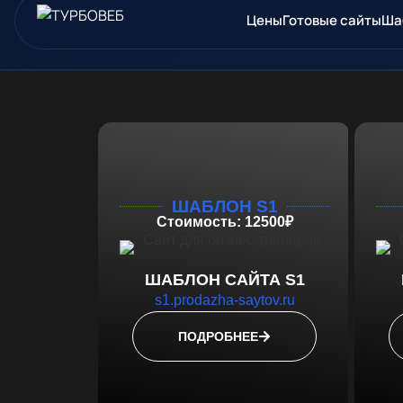
Цены
Готовые сайты
Ша
ШАБЛОН S1
Стоимость: 12500₽
ШАБЛОН САЙТА S1
s1.prodazha-saytov.ru
ПОДРОБНЕЕ