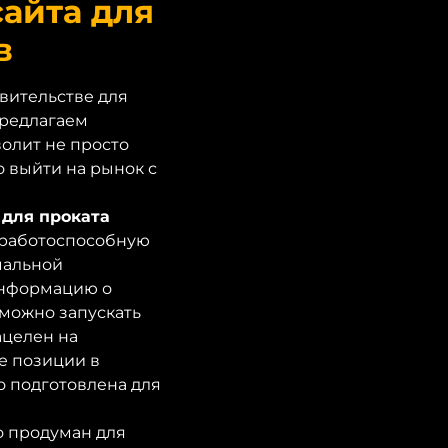
айта для
в
вительстве для
предлагаем
олит не просто
о выйти на рынок с
 для проката
 работоспособную
мальной
информацию о
можно запускать
ацелен на
е позиции в
о подготовлена для
 продуман для