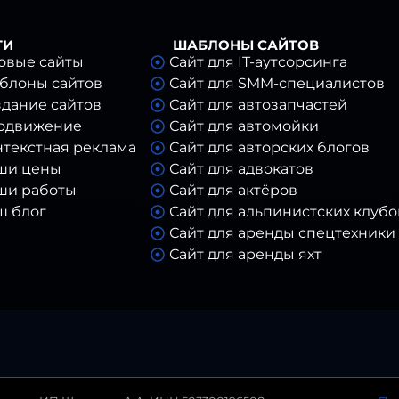
н —
ГИ
ШАБЛОНЫ САЙТОВ
овые сайты
Сайт для IT-аутсорсинга
 для Вашего
блоны сайтов
Сайт для SMM-специалистов
дание сайтов
Сайт для автозапчастей
одвижение
Сайт для автомойки
й конфигурации.
В
нтекстная реклама
Сайт для авторских блогов
й, где CMS требует
ши цены
Сайт для адвокатов
 интегрировали и
ши работы
Сайт для актёров
мые модули: формы
ш блог
Сайт для альпинистских клубо
ние, медиа-галереи и
Сайт для аренды спецтехники
учать тонкости
Сайт для аренды яхт
найте работать! Вы
Сайт для археологов
пулярной мировой
Сайт для архитектурных бюро
 без необходимости
Сайт для астролога
Сайт для ателье
ющий правильное
Сайт для базы отдыха
ыглядит типовым.
Сайт для барбершопа