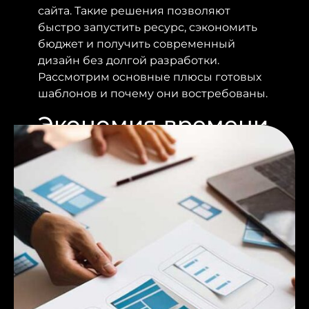
сайта. Такие решения позволяют
быстро запустить ресурс, сэкономить
бюджет и получить современный
дизайн без долгой разработки.
Рассмотрим основные плюсы готовых
шаблонов и почему они востребованы.
Экономия времени
при запуске сайта
Готовые шаблоны сайта значительно
сокращают сроки запуска проекта.
Вместо недель или месяцев на дизайн
и верстку вы получаете уже
подготовленную структуру страниц.
Достаточно заменить контент,
изображения и настроить основные
элементы — сайт готов к работе.