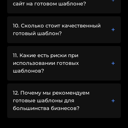
возможность легко
сайт на готовом шаблоне?
оптимизировать контент.
Это дает хорошую основу для
10. Сколько стоит качественный
дальнейшего продвижения сайта в
готовый шаблон?
поисковых системах без
необходимости переделывать
техническую часть.
11. Какие есть риски при
Возможность
использовании готовых
кастомизации
шаблонов?
Готовый шаблон — это не ограничение,
а фундамент. Его можно дорабатывать,
12. Почему мы рекомендуем
изменять цвета, шрифты, блоки и
готовые шаблоны для
функциональность под конкретные
большинства бизнесов?
задачи бизнеса. Такой подход сочетает
в себе скорость запуска и гибкость
развития проекта.