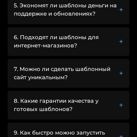
приходит именно со смартфонов.
5. Экономят ли шаблоны деньги на
Адаптивный дизайн улучшает
поддержке и обновлениях?
пользовательский опыт и
соответствует требованиям поисковых
систем.
6. Подходят ли шаблоны для
SEO-
интернет-магазинов?
дружелюбность
шаблонов
7. Можно ли сделать шаблонный
сайт уникальным?
Качественные шаблоны создаются с
учетом базовых SEO-требований:
8. Какие гарантии качества у
корректная HTML-структура;
готовых шаблонов?
правильная иерархия заголовков;
высокая скорость загрузки;
9. Как быстро можно запустить