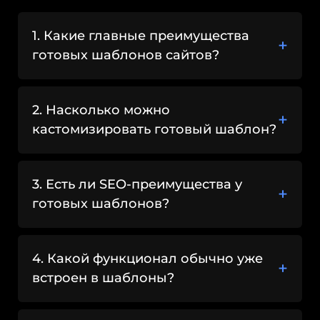
понятную структуру страниц.
Такая организация помогает
1. Какие главные преимущества
посетителям быстрее находить нужную
готовых шаблонов сайтов?
информацию, а это положительно
влияет на поведенческие факторы и
доверие к сайту.
2. Насколько можно
Адаптивность и
кастомизировать готовый шаблон?
корректное
отображение
3. Есть ли SEO-преимущества у
готовых шаблонов?
Современные готовые шаблоны сайта
изначально адаптированы под
мобильные устройства, планшеты и
4. Какой функционал обычно уже
разные разрешения экранов. Это
встроен в шаблоны?
критически важно, так как
значительная часть трафика сегодня