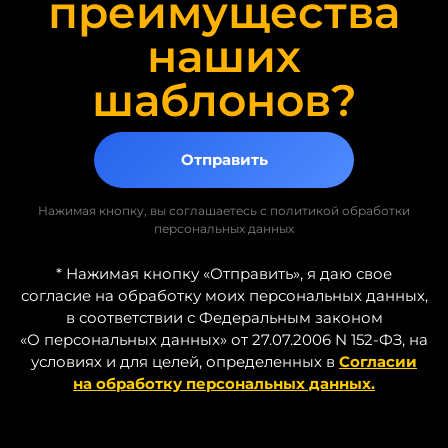
преимущества
потерю качества — современные
шаблоны создаются с учетом
наших
актуальных стандартов веб-дизайна и
пользовательского опыта.
шаблонов?
Продуманная
структура и
Отправить
удобство для
Нажимая кнопку, вы соглашаетесь с политикой обработки
пользователей
персональных данных
* Нажимая кнопку «Отправить», я даю свое
Большинство готовых шаблонов
согласие на обработку моих персональных данных,
разрабатываются на основе лучших
в соответствии с Федеральным законом
UX-практик. Это означает:
«О персональных данных» от 27.07.2006 N 152-ФЗ, на
условиях и для целей, определенных в
Согласии
логичную навигацию;
на обработку персональных данных.
удобное расположение блоков;