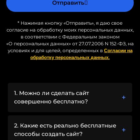
Отправить
— это не выход?
Если ваш сайт нужен для
, то
бизнеса
* Нажимая кнопку «Отправить», я даю свое
согласие на обработку моих персональных данных,
бесплатные конструкторы — это не то
в соответствии с Федеральным законом
решение, которое обеспечит вам успех.
«О персональных данных» от 27.07.2006 N 152-ФЗ, на
Такие сайты не могут быть
условиях и для целей, определенных в
Согласии на
адаптированы под реальные бизнес-
обработку персональных данных.
задачи и не принесут тех результатов,
которые вы ожидаете. Для серьёзного
бизнеса нужен
профессиональный
, который будет эффективно
сайт
работать, привлекать клиентов и
1. Можно ли сделать сайт
решать задачи, связанные с
совершенно бесплатно?
продвижением.
Подытожим: лучше
2. Какие есть реально бесплатные
обратиться к
способы создать сайт?
профессионалам