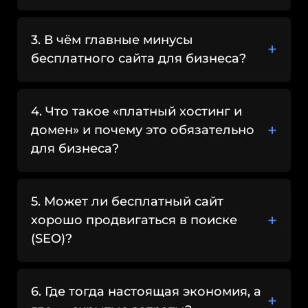
Если вы хотите получить качественный
3. В чём главные минусы
сайт, который будет работать на ваш
бесплатного сайта для бизнеса?
успех и соответствовать потребностям
вашего бизнеса, то лучше обратиться к
профессиональным разработчикам. В
4. Что такое «платный хостинг и
студии
мы создаём сайты,
ТурбоВЕБ
которые не только красиво выглядят,
домен» и почему это обязательно
но и эффективно решают задачи
для бизнеса?
бизнеса, обеспечивая его развитие и
продвижение.
5. Может ли бесплатный сайт
хорошо продвигаться в поиске
(SEO)?
6. Где тогда настоящая экономия, а