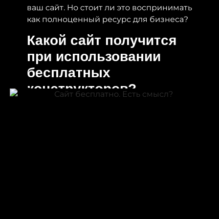
ваш сайт. Но стоит ли это воспринимать
как полноценный ресурс для бизнеса?
Какой сайт получится
при использовании
бесплатных
конструкторов?
Сервисы для создания сайтов
предлагают множество шаблонов, с
помощью которых можно собрать сайт
без особых навыков. Это может быть
удобно для личных блогов или простых
визиток. Но если речь идет о
, то
бизнесе
такой сайт будет неэффективным.
Почему?
Во-первых,
отсутствие доступа к