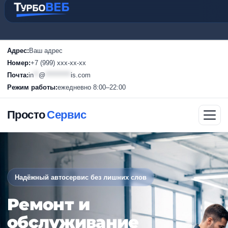
Адрес:
Ваш адрес
Номер:
+7 (999) ххх-хх-хх
Почта:
in
**
@
**********
is.com
Режим работы:
ежедневно 8:00–22:00
Просто
Сервис
Надёжный автосервис без лишних слов
Ремонт и
обслуживание