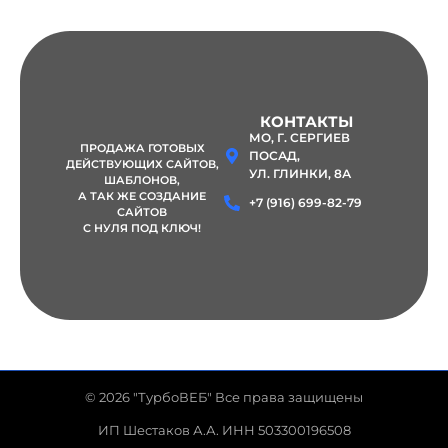
КОНТАКТЫ
МО, Г. СЕРГИЕВ
ПРОДАЖА ГОТОВЫХ
ПОСАД,
ДЕЙСТВУЮЩИХ САЙТОВ,
УЛ. ГЛИНКИ, 8А
ШАБЛОНОВ
,
А ТАК ЖЕ СОЗДАНИЕ
+7 (916) 699-82-79
САЙТОВ
С НУЛЯ ПОД КЛЮЧ!
© 2026 "ТурбоВЕБ" Все права защищены
ИП Шестаков А.А. ИНН 503300196508