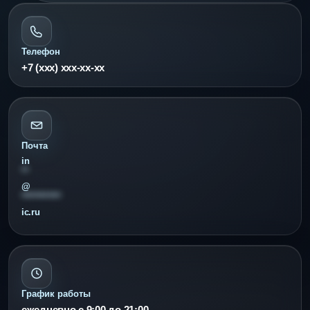
Телефон
+7 (ххх) ххх-хх-хх
Почта
in
**
@
************
ic.ru
График работы
ежедневно с 9:00 до 21:00