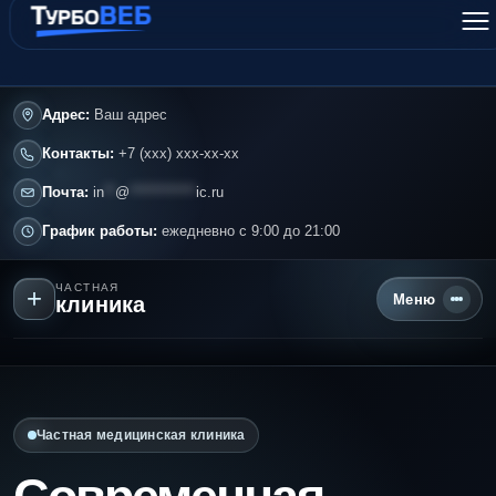
Адрес:
Ваш адрес
Контакты:
+7 (ххх) ххх-хх-хх
Почта:
in
**
@
************
ic.ru
График работы:
ежедневно с 9:00 до 21:00
ЧАСТНАЯ
+
Меню
клиника
Главная
О клинике
Частная медицинская клиника
Услуги и цены