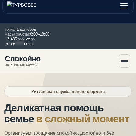
Город:
Ваш город
Часы работы:
8:00–18:00
+7 495 xxx-xx-xx
in
**
@
******
no.ru
Спокойно
ритуальная служба
Ритуальная служба нового формата
Деликатная помощь
семье
в сложный момент
Организуем прощание спокойно, достойно и без