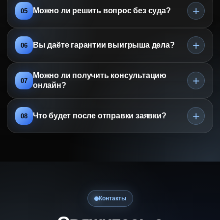
+
Можно ли решить вопрос без суда?
05
+
Вы даёте гарантии выигрыша дела?
06
Можно ли получить консультацию
+
07
онлайн?
+
Что будет после отправки заявки?
08
Контакты