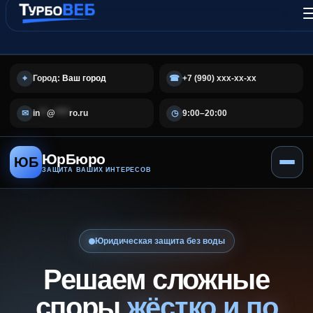
Город:
Ваш город
+7 (990) ххх-хх-хх
⌖
☎
in
**
@
****
ro.ru
9:00–20:00
✉
◷
ЮрБюро
ЮБ
ЗАЩИТА ВАШИХ ИНТЕРЕСОВ
Юридическая защита без воды
Решаем сложные
споры
жёстко и по