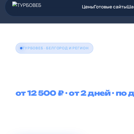
Цены
Готовые сайты
Ша
ТУРБОВЕБ · БЕЛГОРОД И РЕГИОН
Создание сай
в Белгороде
от 12 500 ₽ · от 2 дней · по
Создаём сайты для компаний Белгорода и области
производства, медицины, образования, строител
локальных услуг. Запуск от 12 500 ₽, от двух дне
и по договору.