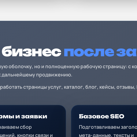
 бизнес
после з
ную оболочку, но и полноценную рабочую страницу: с ко
 к дальнейшему продвижению.
ботать страницы услуг, каталог, блог, кейсы, отзывы,
мы и заявки
Базовое SEO
раиваем сбор
Подготавливаем заголо
щений, кнопки связи и
мета-данные, тексты и