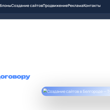
блоны
Создание сайтов
Продвижение
Реклама
Контакты
тов
 договору
: для торговли,
ьства, B2B и
й, без предоплаты