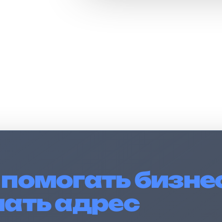
та перед
н
помогать бизнес
мать адрес