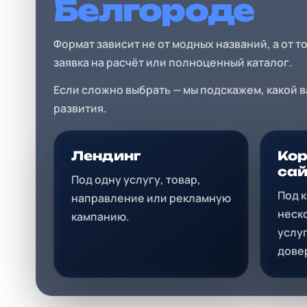
Белгороде
Формат зависит не от модных названий, а от т
заявка на расчёт или полноценный каталог.
Если сложно выбрать — мы подскажем, какой 
развития.
Лендинг
Ко
сай
Под одну услугу, товар,
Под 
направление или рекламную
неск
кампанию.
услу
дове