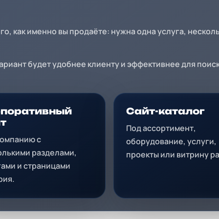
ого, как именно вы продаёте: нужна одна услуга, нескол
вариант будет удобнее клиенту и эффективнее для поис
рпоративный
Сайт-каталог
т
Под ассортимент,
компанию с
оборудование, услуги,
олькими разделами,
проекты или витрину ра
гами и страницами
рия.