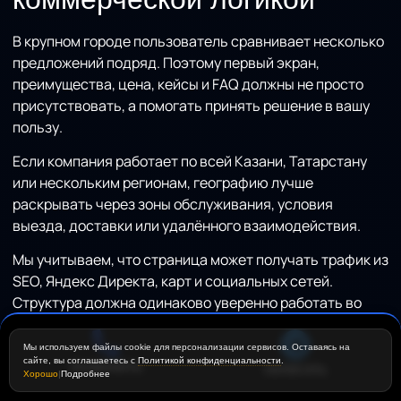
В крупном городе пользователь сравнивает несколько
предложений подряд. Поэтому первый экран,
преимущества, цена, кейсы и FAQ должны не просто
присутствовать, а помогать принять решение в вашу
пользу.
Если компания работает по всей Казани, Татарстану
или нескольким регионам, географию лучше
раскрывать через зоны обслуживания, условия
выезда, доставки или удалённого взаимодействия.
Мы учитываем, что страница может получать трафик из
SEO, Яндекс Директа, карт и социальных сетей.
Структура должна одинаково уверенно работать во
всех этих сценариях.
Мы используем файлы cookie для персонализации сервисов. Оставаясь на
IT, B2B и корпоративные сайты
сайте, вы соглашаетесь с
Политикой конфиденциальности
.
ПОЗВОНИТЬ
НАПИСАТЬ
Хорошо
|
Подробнее