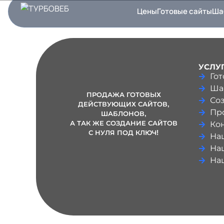
Цены
Готовые сайты
Ша
УСЛУ
Гот
Ша
ПРОДАЖА ГОТОВЫХ
Соз
ДЕЙСТВУЮЩИХ САЙТОВ,
Пр
ШАБЛОНОВ
,
А ТАК ЖЕ СОЗДАНИЕ САЙТОВ
Ко
С НУЛЯ ПОД КЛЮЧ!
На
На
На