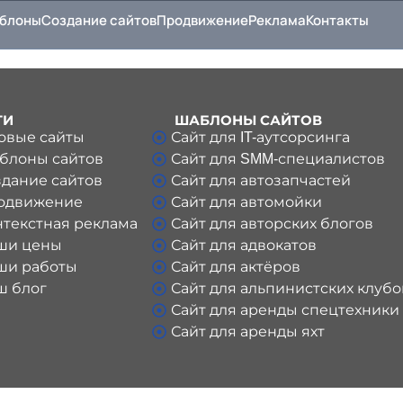
блоны
Создание сайтов
Продвижение
Реклама
Контакты
ГИ
ШАБЛОНЫ САЙТОВ
овые сайты
Сайт для IT-аутсорсинга
блоны сайтов
Сайт для SMM-специалистов
дание сайтов
Сайт для автозапчастей
одвижение
Сайт для автомойки
нтекстная реклама
Сайт для авторских блогов
ши цены
Сайт для адвокатов
ши работы
Сайт для актёров
ш блог
Сайт для альпинистских клубо
Сайт для аренды спецтехники
Сайт для аренды яхт
Сайт для археологов
Сайт для архитектурных бюро
Сайт для астролога